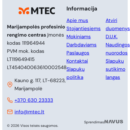
Informacija
Apie mus
Atviri
Marijampolės profesinio
Stojantiesiems
duomenys
rengimo centras
Įmonės
Mokiniams
D.U.K.
kodas 111964944
Darbdaviams
Naudingos
PVM mok. kodas
Paslaugos
nuorodos
LT119649415
Kontaktai
Slapukų
LT454040063610002548
Slapukų
sutikimo
politika
langas
Kauno g. 117, LT-68223,
Marijampolė
+370 630 23333
info@mtec.lt
MB 
Sprendimas:
© 2026 Visos teisės saugomos.