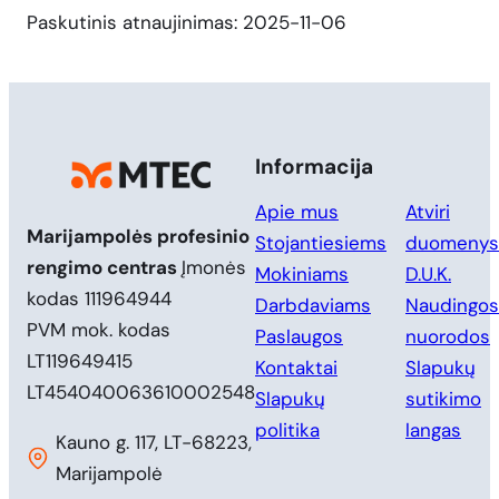
Paskutinis atnaujinimas: 2025-11-06
Informacija
Apie mus
Atviri
Marijampolės profesinio
Stojantiesiems
duomenys
rengimo centras
Įmonės
Mokiniams
D.U.K.
kodas 111964944
Darbdaviams
Naudingos
PVM mok. kodas
Paslaugos
nuorodos
LT119649415
Kontaktai
Slapukų
LT454040063610002548
Slapukų
sutikimo
politika
langas
Kauno g. 117, LT-68223,
Marijampolė