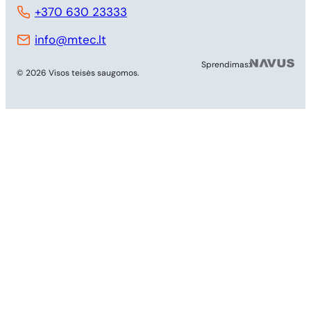
+370 630 23333
info@mtec.lt
MB 
Sprendimas:
© 2026 Visos teisės saugomos.