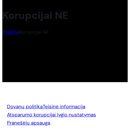
Korupcijai NE
Pradžia
Korupcijai NE
Dovanų politika
Teisinė informacija
Atsparumo korupcijai lygio nustatymas
Pranešėjų apsauga