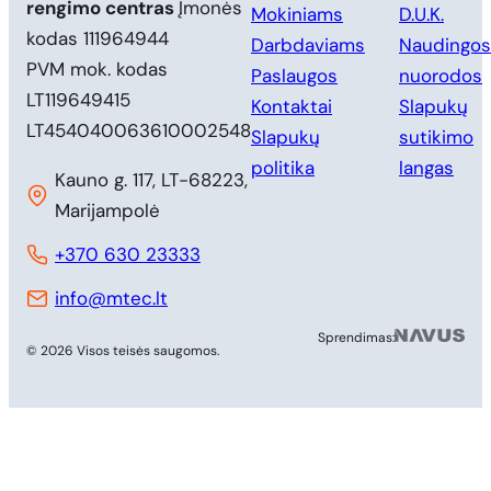
rengimo centras
Įmonės
Mokiniams
D.U.K.
kodas 111964944
Darbdaviams
Naudingos
PVM mok. kodas
Paslaugos
nuorodos
LT119649415
Kontaktai
Slapukų
LT454040063610002548
Slapukų
sutikimo
politika
langas
Kauno g. 117, LT-68223,
Marijampolė
+370 630 23333
info@mtec.lt
MB 
Sprendimas:
© 2026 Visos teisės saugomos.