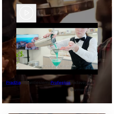
button
Pradžia
Stojantiesiems
Profesijos
Padavėjas ir
barmenas