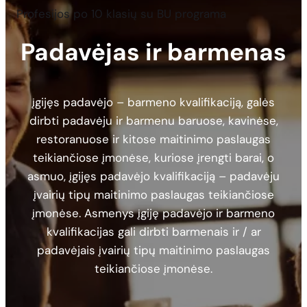
Profesijos po 10 klasių su BU programa
Padavėjas ir barmenas
įgijęs padavėjo – barmeno kvalifikaciją, galės
dirbti padavėju ir barmenu baruose, kavinėse,
restoranuose ir kitose maitinimo paslaugas
teikiančiose įmonėse, kuriose įrengti barai, o
asmuo, įgijęs padavėjo kvalifikaciją – padavėju
įvairių tipų maitinimo paslaugas teikiančiose
įmonėse. Asmenys įgiję padavėjo ir barmeno
kvalifikacijas gali dirbti barmenais ir / ar
padavėjais įvairių tipų maitinimo paslaugas
teikiančiose įmonėse.