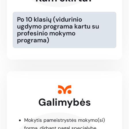
Po 10 klasių (vidurinio
ugdymo programa kartu su
profesinio mokymo
programa)
Galimybės
Mokytis pameistrystės mokymo(si)
forma, dirbant pagal specialybę