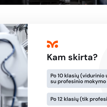
Kam skirta?
Po 10 klasių (vidurin
su profesinio mokymo
Po 12 klasių (tik profes