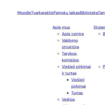
Eiti
prie
Moodle
Tvarkaraštis
Pamokų laikas
Biblioteka
Tam
turinio
Apie mus
Stoja
Apie centrą
Valdymo
struktūra
Tarybos,
komisijos
Viešieji pirkimai
P
ir turtas
Viešieji
pirkimai
Turtas
Veiklos