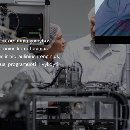
ų
ti automatinių gamybos
trinius komutacinius
s ir hidraulinius įrenginius,
s, programuoti ir vykdyti
stemų mechatronikas