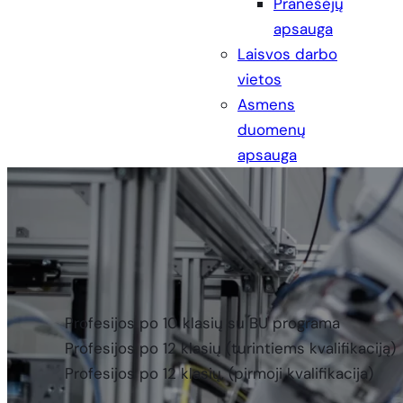
Pranešėjų
apsauga
Laisvos darbo
vietos
Asmens
duomenų
apsauga
Profesijos po 10 klasių su BU programa
Profesijos po 12 klasių (turintiems kvalifikaciją)
Profesijos po 12 klasių, (pirmoji kvalifikacija)