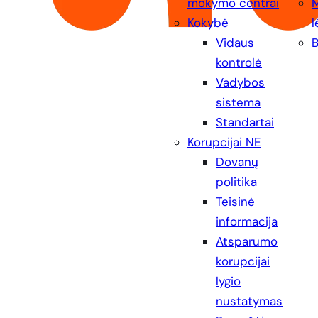
mokymo centrai
Kokybė
l
Vidaus
B
kontrolė
Vadybos
sistema
Standartai
Korupcijai NE
Dovanų
politika
Teisinė
informacija
Atsparumo
korupcijai
lygio
nustatymas