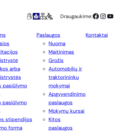
Facebook
Instagram
YouTube
Draugaukime:
ms
Paslaugos
Kontaktai
sios
Nuoma
ltacijos
Maitinimas
strystė
Grožis
ikos arba
Automobilių ir
strystės
traktorininkų
s pasiūlymo
mokymai
a
Apgyvendinimo
 pasiūlymo
paslaugos
a
Mokymų kursai
s stipendijos
Kitos
imo forma
paslaugos