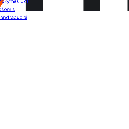
Mokymas UŽT
ėšomis
endrabučiai