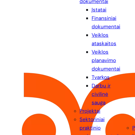
dokumentai
Įstatai
Finansiniai
dokumentai
Veiklos
ataskaitos
Veiklos
planavimo
dokumentai
Tvarkos
Darbų ir
civilinė
sauga
Projektai
Sektoriniai
praktinio
P