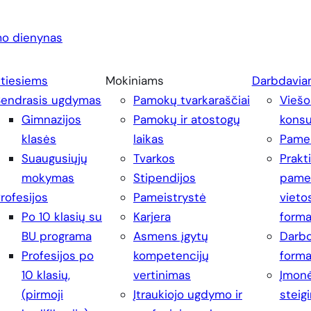
o dienynas
ntiesiems
Mokiniams
Darbdavia
Bendrasis ugdymas
Pamokų tvarkaraščiai
Viešo
Gimnazijos
Pamokų ir atostogų
konsu
klasės
laikas
Pamei
Suaugusiųjų
Tvarkos
Prakt
mokymas
Stipendijos
pamei
rofesijos
Pameistrystė
vieto
Po 10 klasių su
Karjera
form
BU programa
Asmens įgytų
Darbo
Profesijos po
kompetencijų
form
10 klasių,
vertinimas
Įmonė
(pirmoji
Įtraukiojo ugdymo ir
steig