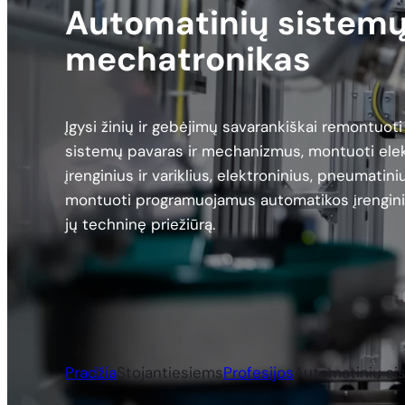
Automatinių sistem
mechatronikas
Įgysi žinių ir gebėjimų savarankiškai remontuo
sistemų pavaras ir mechanizmus, montuoti elek
įrenginius ir variklius, elektroninius, pneumatiniu
montuoti programuojamus automatikos įrenginiu
jų techninę priežiūrą.
Pradžia
Stojantiesiems
Profesijos
Automatinių si