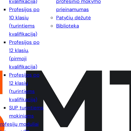
kvalifikacija)
profesinio mokymo
Profesijos po
prieinamumas
10 klasių
Patyčių dėžutė
(turintiems
Biblioteka
kvalifikaciją)
Profesijos po
12 klasių,
(pirmoji
kvalifikacija)
Profesijos po
12 klasių
(turintiems
kvalifikaciją)
SUP turintiems
mokiniams
rofesijų moduliai