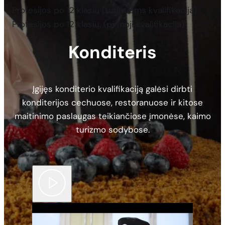
Profesijos po 12 klasių (turintiems kvalifikaciją)
Profesijos po 12 klasių, (pirmoji kvalifikacija)
Konditeris
Įgijęs konditerio kvalifikaciją galėsi dirbti
konditerijos cechuose, restoranuose ir kitose
maitinimo paslaugas teikiančiose įmonėse, kaimo
turizmo sodybose.
button