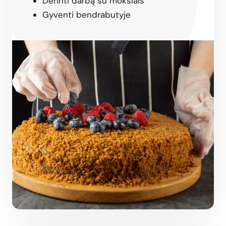
Derinti darbą su mokslais
Gyventi bendrabutyje