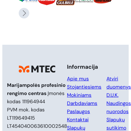
Informacija
Apie mus
Atviri
Marijampolės profesinio
Stojantiesiems
duomenys
rengimo centras
Įmonės
Mokiniams
D.U.K.
kodas 111964944
Darbdaviams
Naudingos
PVM mok. kodas
Paslaugos
nuorodos
LT119649415
Kontaktai
Slapukų
LT454040063610002548
Slapukų
sutikimo