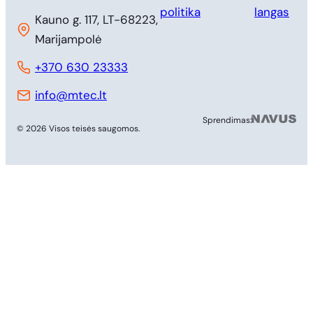
politika
langas
Kauno g. 117, LT-68223,
Marijampolė
+370 630 23333
info@mtec.lt
MB 
Sprendimas:
© 2026 Visos teisės saugomos.