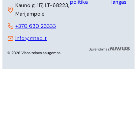
politika
langas
Kauno g. 117, LT-68223,
Marijampolė
+370 630 23333
info@mtec.lt
MB 
Sprendimas:
© 2026 Visos teisės saugomos.