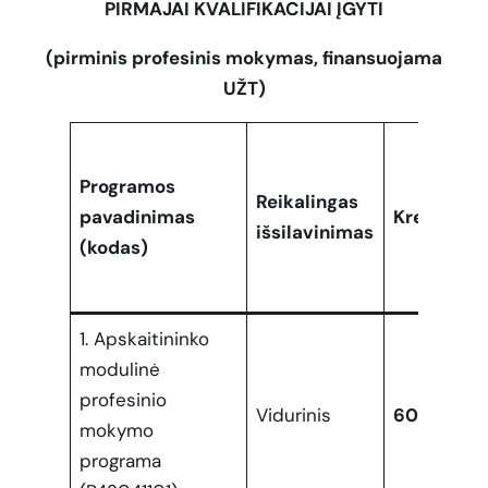
PIRMAJAI KVALIFIKACIJAI ĮGYTI
(pirminis profesinis mokymas, finansuojama
UŽT)
Programos
Reikalingas
pavadinimas
Kreditai
išsilavinimas
(kodas)
1. Apskaitininko
modulinė
profesinio
Vidurinis
60
mokymo
programa