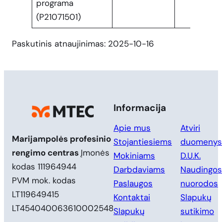
programa
(P21071501)
Paskutinis atnaujinimas: 2025-10-16
Informacija
Apie mus
Atviri
Marijampolės profesinio
Stojantiesiems
duomenys
rengimo centras
Įmonės
Mokiniams
D.U.K.
kodas 111964944
Darbdaviams
Naudingos
PVM mok. kodas
Paslaugos
nuorodos
LT119649415
Kontaktai
Slapukų
LT454040063610002548
Slapukų
sutikimo