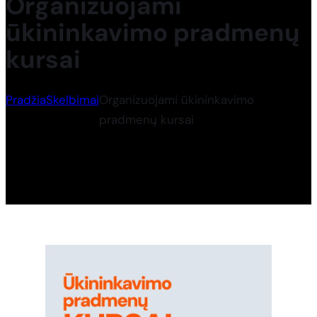
Organizuojami
ūkininkavimo pradmenų
kursai
Pradžia
Skelbimai
Organizuojami ūkininkavimo
pradmenų kursai