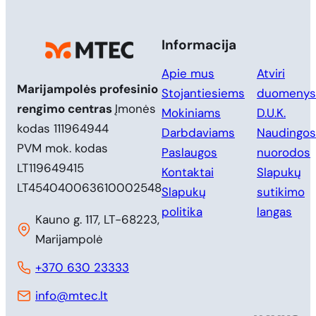
Informacija
Apie mus
Atviri
Marijampolės profesinio
Stojantiesiems
duomenys
rengimo centras
Įmonės
Mokiniams
D.U.K.
kodas 111964944
Darbdaviams
Naudingos
PVM mok. kodas
Paslaugos
nuorodos
LT119649415
Kontaktai
Slapukų
LT454040063610002548
Slapukų
sutikimo
politika
langas
Kauno g. 117, LT-68223,
Marijampolė
+370 630 23333
info@mtec.lt