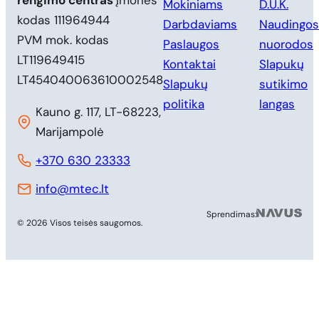
rengimo centras
Įmonės
Mokiniams
D.U.K.
kodas 111964944
Darbdaviams
Naudingos
PVM mok. kodas
Paslaugos
nuorodos
LT119649415
Kontaktai
Slapukų
LT454040063610002548
Slapukų
sutikimo
politika
langas
Kauno g. 117, LT-68223,
Marijampolė
+370 630 23333
info@mtec.lt
MB 
Sprendimas:
© 2026 Visos teisės saugomos.