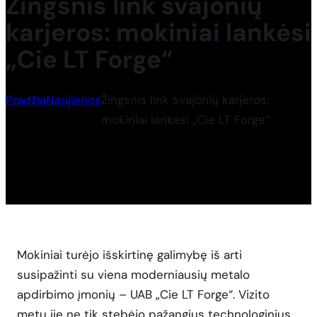
Žingsnis link svajonių
karjeros: mokiniai lankėsi
„Cie LT Forge“
Pradžia
Naujienos
Žingsnis link svajonių karjeros:
mokiniai lankėsi „Cie LT Forge“
Mokiniai turėjo išskirtinę galimybę iš arti
susipažinti su viena moderniausių metalo
apdirbimo įmonių – UAB „Cie LT Forge“. Vizito
metu jie ne tik stebėjo pažangius technologinius