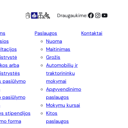
Facebook
Instagram
YouTube
Draugaukime:
ms
Paslaugos
Kontaktai
sios
Nuoma
ltacijos
Maitinimas
strystė
Grožis
ikos arba
Automobilių ir
strystės
traktorininkų
s pasiūlymo
mokymai
a
Apgyvendinimo
 pasiūlymo
paslaugos
a
Mokymų kursai
s stipendijos
Kitos
imo forma
paslaugos