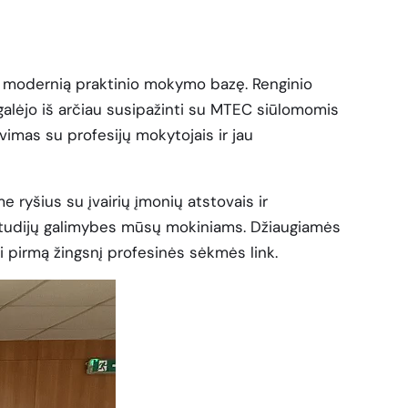
i modernią praktinio mokymo bazę. Renginio
ai galėjo iš arčiau susipažinti su MTEC siūlomomis
vimas su profesijų mokytojais ir jau
ryšius su įvairių įmonių atstovais ir
studijų galimybes mūsų mokiniams. Džiaugiamės
ti pirmą žingsnį profesinės sėkmės link.