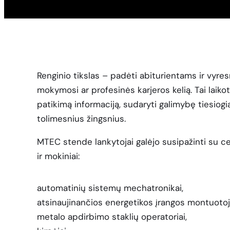
Renginio tikslas – padėti abiturientams ir vyre
mokymosi ar profesinės karjeros kelią. Tai laikot
patikimą informaciją, sudaryti galimybę tiesiogi
tolimesnius žingsnius.
MTEC stende lankytojai galėjo susipažinti su 
ir mokiniai:
automatinių sistemų mechatronikai,
atsinaujinančios energetikos įrangos montuotoja
metalo apdirbimo staklių operatoriai,