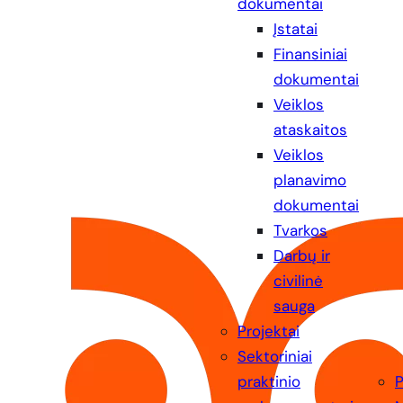
dokumentai
Įstatai
Finansiniai
dokumentai
Veiklos
ataskaitos
Veiklos
planavimo
dokumentai
Tvarkos
Darbų ir
civilinė
sauga
Projektai
Sektoriniai
praktinio
P