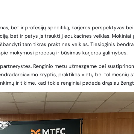
, bet ir profesijų specifiką, karjeros perspektyvas be
aciją, bet ir patys įsitraukti į edukacines veiklas. Mokini
bandyti tam tikras praktines veiklas. Tiesioginis bendra
 apie mokymosi procesą ir būsimas karjeros galimybes.
partnerystes. Renginio metu užmezgėme bei sustiprinome 
dradarbiavimo kryptis, praktikos vietų bei tolimesnių 
rinkimų ir tikime, kad tokie renginiai padeda drąsiau ženg