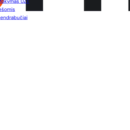
Mokymas UŽT
ėšomis
endrabučiai