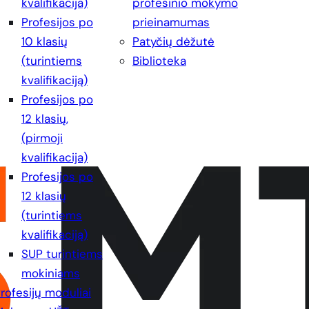
kvalifikacija)
profesinio mokymo
Profesijos po
prieinamumas
10 klasių
Patyčių dėžutė
(turintiems
Biblioteka
kvalifikaciją)
Profesijos po
12 klasių,
(pirmoji
kvalifikacija)
Profesijos po
12 klasių
(turintiems
kvalifikaciją)
SUP turintiems
mokiniams
rofesijų moduliai