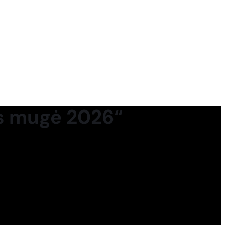
os mugė 2026“