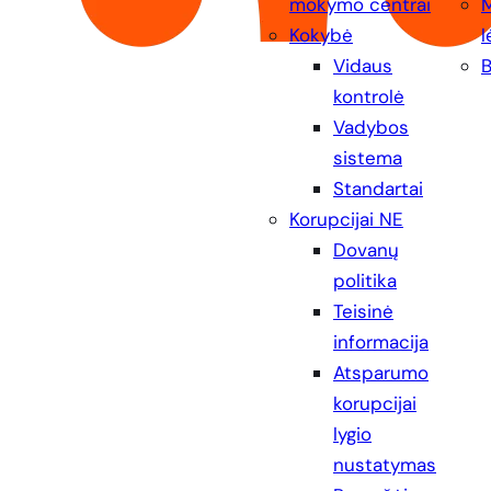
mokymo centrai
Kokybė
l
Vidaus
B
kontrolė
Vadybos
sistema
Standartai
Korupcijai NE
Dovanų
politika
Teisinė
informacija
Atsparumo
korupcijai
lygio
nustatymas