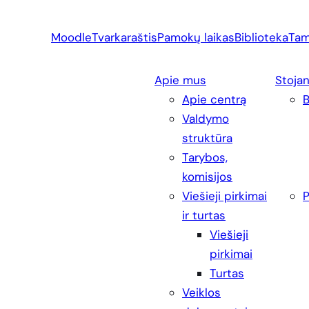
Eiti
prie
Moodle
Tvarkaraštis
Pamokų laikas
Biblioteka
Tam
turinio
Apie mus
Stoja
Apie centrą
Valdymo
struktūra
Tarybos,
komisijos
Viešieji pirkimai
P
ir turtas
Viešieji
pirkimai
Turtas
Veiklos