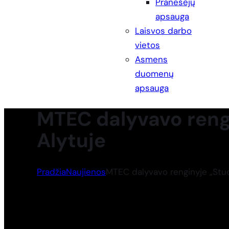
Pranešėjų
apsauga
Laisvos darbo
vietos
Asmens
duomenų
apsauga
MTEC dalyvavo rengi
Alytuje
Pradžia
Naujienos
MTEC dalyvavo renginyje „Stud