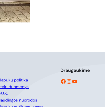
Draugaukime
Facebook
Instagram
YouTube
lapukų politika
tviri duomenys
.U.K.
Naudingos nuorodos
lapukų sutikimo langas