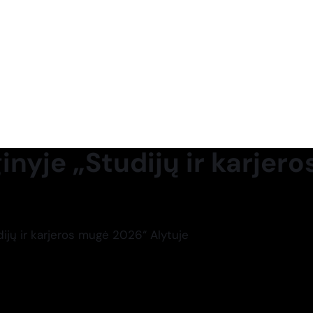
nyje „Studijų ir karjer
ijų ir karjeros mugė 2026“ Alytuje