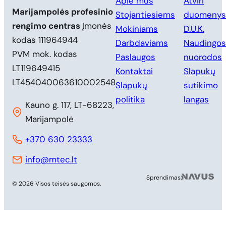
Apie mus
Atviri
Marijampolės profesinio
Stojantiesiems
duomenys
rengimo centras
Įmonės
Mokiniams
D.U.K.
kodas 111964944
Darbdaviams
Naudingos
PVM mok. kodas
Paslaugos
nuorodos
LT119649415
Kontaktai
Slapukų
LT454040063610002548
Slapukų
sutikimo
politika
langas
Kauno g. 117, LT-68223,
Marijampolė
+370 630 23333
info@mtec.lt
MB 
Sprendimas:
© 2026 Visos teisės saugomos.