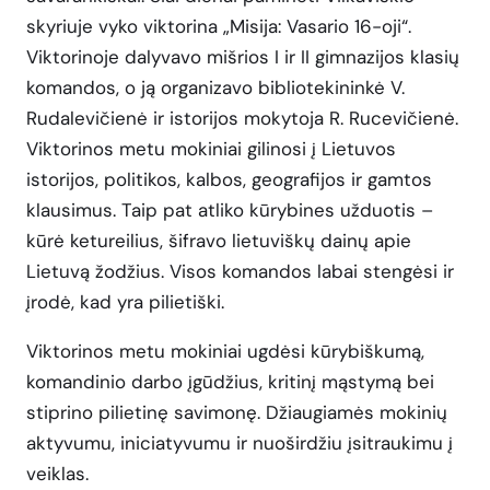
skyriuje vyko viktorina „Misija: Vasario 16-oji“.
Viktorinoje dalyvavo mišrios I ir II gimnazijos klasių
komandos, o ją organizavo bibliotekininkė V.
Rudalevičienė ir istorijos mokytoja R. Rucevičienė.
Viktorinos metu mokiniai gilinosi į Lietuvos
istorijos, politikos, kalbos, geografijos ir gamtos
klausimus. Taip pat atliko kūrybines užduotis –
kūrė ketureilius, šifravo lietuviškų dainų apie
Lietuvą žodžius. Visos komandos labai stengėsi ir
įrodė, kad yra pilietiški.
Viktorinos metu mokiniai ugdėsi kūrybiškumą,
komandinio darbo įgūdžius, kritinį mąstymą bei
stiprino pilietinę savimonę. Džiaugiamės mokinių
aktyvumu, iniciatyvumu ir nuoširdžiu įsitraukimu į
veiklas.