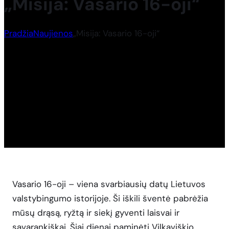
„Misija: Vasario 16-oji“
Pradžia
Naujienos
„Misija: Vasario 16-oji“
Vasario 16-oji – viena svarbiausių datų Lietuvos
valstybingumo istorijoje. Ši iškili šventė pabrėžia
mūsų drąsą, ryžtą ir siekį gyventi laisvai ir
savarankiškai. Šiai dienai paminėti Vilkaviškio