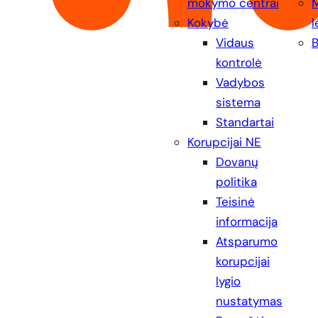
mokymo centrai
Kokybė
l
Vidaus
B
kontrolė
Vadybos
sistema
Standartai
Korupcijai NE
Dovanų
politika
Teisinė
informacija
Atsparumo
korupcijai
lygio
nustatymas