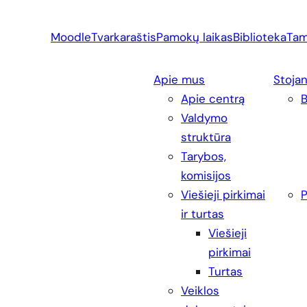
Eiti
prie
Moodle
Tvarkaraštis
Pamokų laikas
Biblioteka
Tam
turinio
Apie mus
Stoja
Apie centrą
Valdymo
struktūra
Tarybos,
komisijos
Viešieji pirkimai
P
ir turtas
Viešieji
pirkimai
Turtas
Veiklos