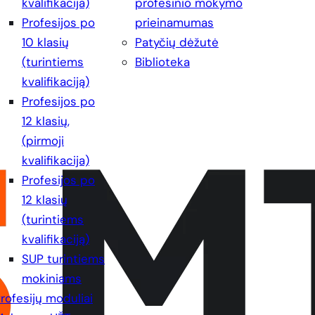
kvalifikacija)
profesinio mokymo
Profesijos po
prieinamumas
10 klasių
Patyčių dėžutė
(turintiems
Biblioteka
kvalifikaciją)
Profesijos po
12 klasių,
(pirmoji
kvalifikacija)
Profesijos po
12 klasių
(turintiems
kvalifikaciją)
SUP turintiems
mokiniams
rofesijų moduliai