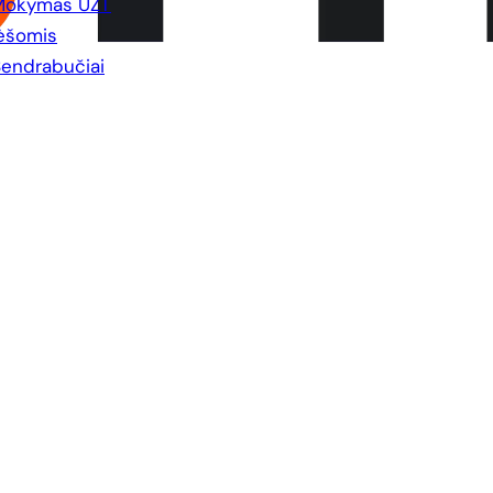
Mokymas UŽT
ėšomis
endrabučiai