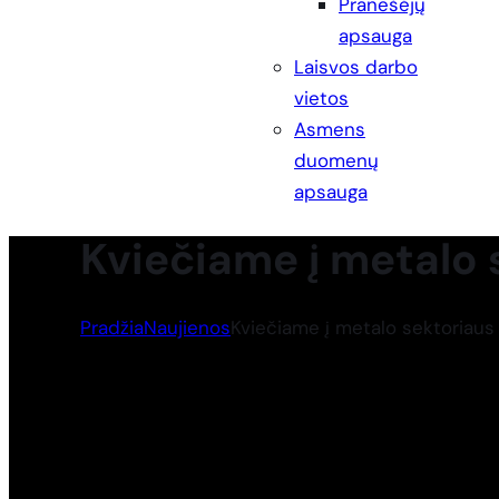
Pranešėjų
apsauga
Laisvos darbo
vietos
Asmens
duomenų
apsauga
Kviečiame į metalo 
Pradžia
Naujienos
Kviečiame į metalo sektoriaus