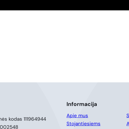
Informacija
Apie mus
S
nės kodas 111964944
Stojantiesiems
A
0002548