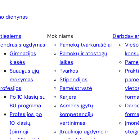
o dienynas
ntiesiems
Mokiniams
Darbdavia
Bendrasis ugdymas
Pamokų tvarkaraščiai
Viešo
Gimnazijos
Pamokų ir atostogų
konsu
klasės
laikas
Pamei
Suaugusiųjų
Tvarkos
Prakt
mokymas
Stipendijos
pamei
rofesijos
Pameistrystė
vieto
Po 10 klasių su
Karjera
form
BU programa
Asmens įgytų
Darbo
Profesijos po
kompetencijų
form
10 klasių,
vertinimas
Įmonė
(pirmoji
Įtraukiojo ugdymo ir
steig