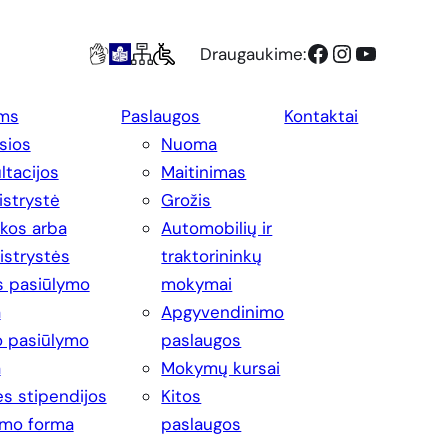
Facebook
Instagram
YouTube
Draugaukime:
ms
Paslaugos
Kontaktai
sios
Nuoma
ltacijos
Maitinimas
strystė
Grožis
ikos arba
Automobilių ir
strystės
traktorininkų
s pasiūlymo
mokymai
a
Apgyvendinimo
 pasiūlymo
paslaugos
a
Mokymų kursai
s stipendijos
Kitos
imo forma
paslaugos