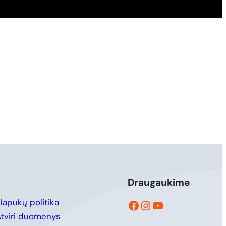
Draugaukime
Facebook
Instagram
YouTube
lapukų politika
tviri duomenys