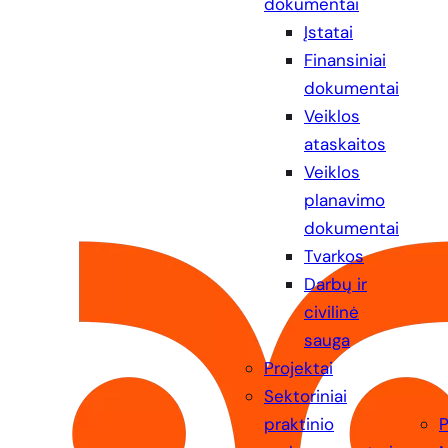
dokumentai
Įstatai
Finansiniai
dokumentai
Veiklos
ataskaitos
Veiklos
planavimo
dokumentai
Tvarkos
Darbų ir
civilinė
sauga
Projektai
Sektoriniai
praktinio
P