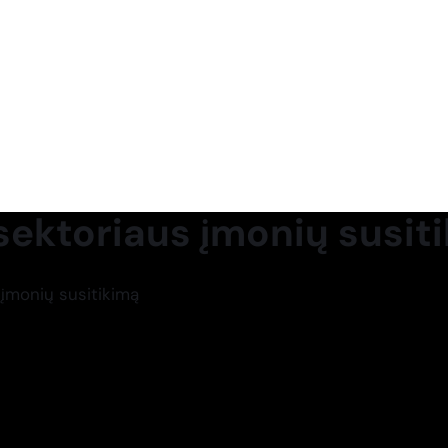
sektoriaus įmonių susit
 įmonių susitikimą