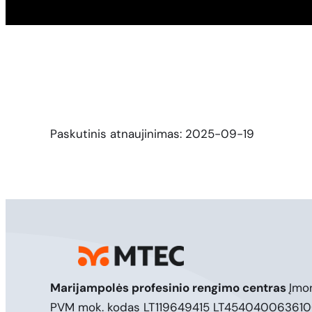
Paskutinis atnaujinimas: 2025-09-19
Marijampolės profesinio rengimo centras
Įmo
PVM mok. kodas LT119649415 LT45404006361