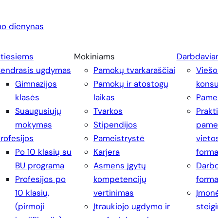
o dienynas
ntiesiems
Mokiniams
Darbdavia
Bendrasis ugdymas
Pamokų tvarkaraščiai
Viešo
Gimnazijos
Pamokų ir atostogų
konsu
klasės
laikas
Pamei
Suaugusiųjų
Tvarkos
Prakt
mokymas
Stipendijos
pamei
rofesijos
Pameistrystė
vieto
Po 10 klasių su
Karjera
form
BU programa
Asmens įgytų
Darbo
Profesijos po
kompetencijų
form
10 klasių,
vertinimas
Įmonė
(pirmoji
Įtraukiojo ugdymo ir
steig