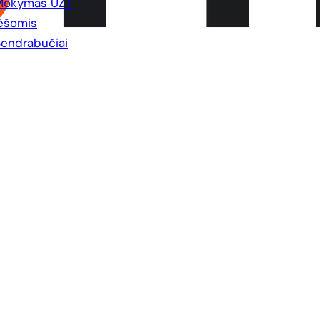
Mokymas UŽT
ėšomis
endrabučiai