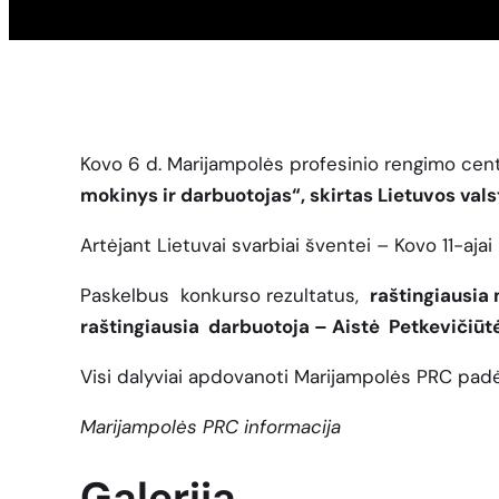
Kovo 6 d. Marijampolės profesinio rengimo centr
mokinys ir darbuotojas“, skirtas Lietuvos val
Artėjant Lietuvai svarbiai šventei – Kovo 11-ajai
Paskelbus konkurso rezultatus,
raštingiausia
raštingiausia darbuotoja – Aistė Petkevičiūt
Visi dalyviai apdovanoti Marijampolės PRC padėk
Marijampolės PRC informacija
Galerija