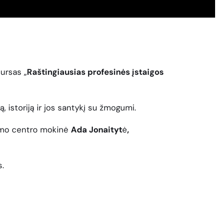
ursas „
Raštingiausias profesinės įstaigos
, istoriją ir jos santykį su žmogumi.
ymo centro mokinė
Ada Jonaityt
ė
,
.