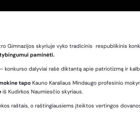
o Gimnazijos skyriuje vyko tradicinis respublikinis konk
stybingumui paminėti.
 – konkurso dalyviai rašė diktantą apie patriotizmą ir kalbą
 mokine tapo
Kauno Karaliaus Mindaugo profesinio mok
ė
iš Kudirkos Naumiesčio skyriaus.
os raštais, o raštingiausiems įteiktos vertingos dovanos