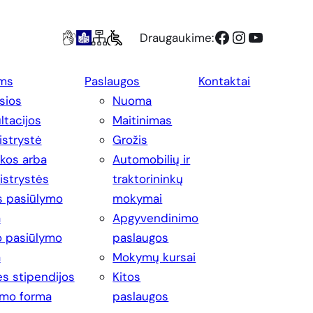
Facebook
Instagram
YouTube
Draugaukime:
ms
Paslaugos
Kontaktai
sios
Nuoma
ltacijos
Maitinimas
strystė
Grožis
ikos arba
Automobilių ir
strystės
traktorininkų
s pasiūlymo
mokymai
a
Apgyvendinimo
 pasiūlymo
paslaugos
a
Mokymų kursai
s stipendijos
Kitos
imo forma
paslaugos