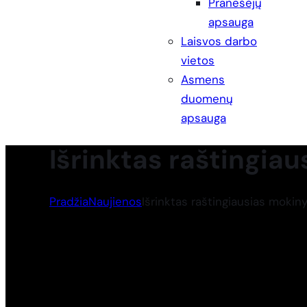
Pranešėjų
apsauga
Laisvos darbo
vietos
Asmens
duomenų
apsauga
Išrinktas raštingia
Pradžia
Naujienos
Išrinktas raštingiausias mokin