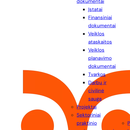
dokumentai
Įstatai
Finansiniai
dokumentai
Veiklos
ataskaitos
Veiklos
planavimo
dokumentai
Tvarkos
Darbų ir
civilinė
sauga
Projektai
Sektoriniai
praktinio
P