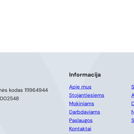
Informacija
Apie mus
S
nės kodas 111964944
Stojantiesiems
A
0002548
Mokiniams
D
Darbdaviams
Paslaugos
S
Kontaktai