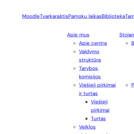
Eiti
prie
Moodle
Tvarkaraštis
Pamokų laikas
Biblioteka
Tam
turinio
Apie mus
Stoja
Apie centrą
Valdymo
struktūra
Tarybos,
komisijos
Viešieji pirkimai
P
ir turtas
Viešieji
pirkimai
Turtas
Veiklos