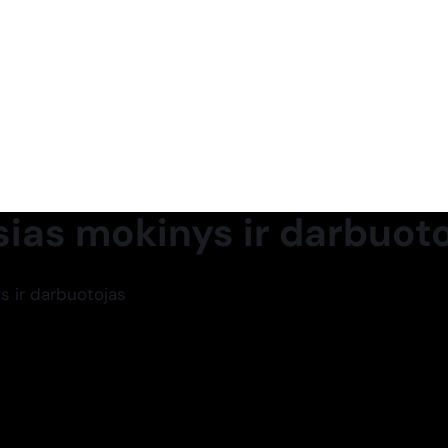
usias mokinys ir darbuot
ys ir darbuotojas