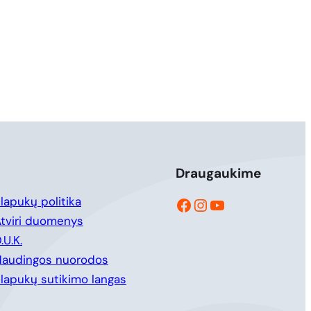
Draugaukime
Facebook
Instagram
YouTube
lapukų politika
tviri duomenys
.U.K.
Naudingos nuorodos
lapukų sutikimo langas