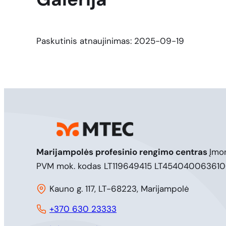
Paskutinis atnaujinimas: 2025-09-19
Marijampolės profesinio rengimo centras
Įmo
PVM mok. kodas LT119649415 LT45404006361
Kauno g. 117, LT-68223, Marijampolė
+370 630 23333