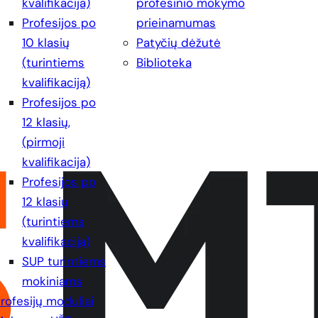
kvalifikacija)
profesinio mokymo
Profesijos po
prieinamumas
10 klasių
Patyčių dėžutė
(turintiems
Biblioteka
kvalifikaciją)
Profesijos po
12 klasių,
(pirmoji
kvalifikacija)
Profesijos po
12 klasių
(turintiems
kvalifikaciją)
SUP turintiems
mokiniams
rofesijų moduliai