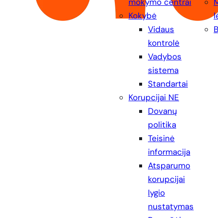
mokymo centrai
Kokybė
l
Vidaus
B
kontrolė
Vadybos
sistema
Standartai
Korupcijai NE
Dovanų
politika
Teisinė
informacija
Atsparumo
korupcijai
lygio
nustatymas