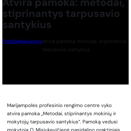
Atvira pamoka: metodai,
stiprinantys tarpusavio
santykius
Pradžia
Naujienos
Atvira pamoka: metodai, stiprinantys
tarpusavio santykius
Marijampolės profesinio rengimo centre vyko
atvira pamoka „Metodai, stiprinantys mokinių ir
mokytojų tarpusavio santykius“. Pamoką vedusi
mokytoja O. Misiukevičienė pasidalino praktiniais