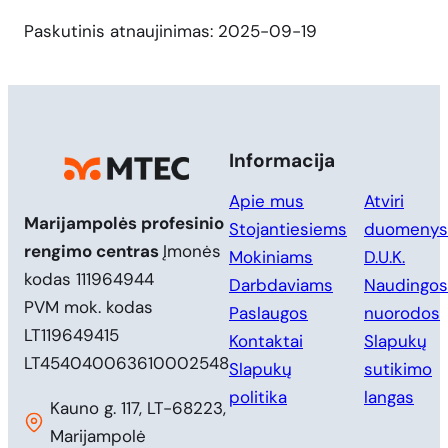
Paskutinis atnaujinimas: 2025-09-19
Informacija
Apie mus
Atviri
Marijampolės profesinio
Stojantiesiems
duomenys
rengimo centras
Įmonės
Mokiniams
D.U.K.
kodas 111964944
Darbdaviams
Naudingos
PVM mok. kodas
Paslaugos
nuorodos
LT119649415
Kontaktai
Slapukų
LT454040063610002548
Slapukų
sutikimo
politika
langas
Kauno g. 117, LT-68223,
Marijampolė