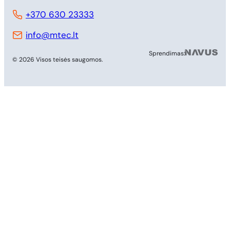
+370 630 23333
info@mtec.lt
MB 
Sprendimas:
© 2026 Visos teisės saugomos.