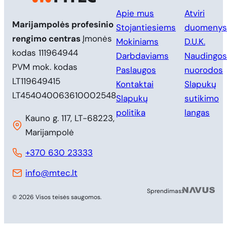
Apie mus
Atviri
Marijampolės profesinio
Stojantiesiems
duomenys
rengimo centras
Įmonės
Mokiniams
D.U.K.
kodas 111964944
Darbdaviams
Naudingos
PVM mok. kodas
Paslaugos
nuorodos
LT119649415
Kontaktai
Slapukų
LT454040063610002548
Slapukų
sutikimo
politika
langas
Kauno g. 117, LT-68223,
Marijampolė
+370 630 23333
info@mtec.lt
MB 
Sprendimas:
© 2026 Visos teisės saugomos.