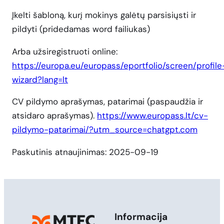
Įkelti šabloną, kurį mokinys galėtų parsisiųsti ir
pildyti (pridedamas word failiukas)
Arba užsiregistruoti online:
https://europa.eu/europass/eportfolio/screen/profile
wizard?lang=lt
CV pildymo aprašymas, patarimai (paspaudžia ir
atsidaro aprašymas).
https://www.europass.lt/cv-
pildymo-patarimai/?utm_source=chatgpt.com
Paskutinis atnaujinimas: 2025-09-19
Informacija