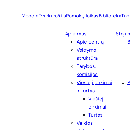
Eiti
prie
Moodle
Tvarkaraštis
Pamokų laikas
Biblioteka
Tam
turinio
Apie mus
Stoja
Apie centrą
Valdymo
struktūra
Tarybos,
komisijos
Viešieji pirkimai
P
ir turtas
Viešieji
pirkimai
Turtas
Veiklos