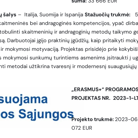
suma:
33 666 EUR
ų šalys
– Italija, Suomija ir Ispanija
Stažuočių trukmė:
5 
skaitmeninės bei andragoginės kompetencijos, ypač dirb
obulinti skaitmeninių ir andragoginių metodų taikymo ge
 Darbuotojai įgijo praktinių įgūdžių, kaip pritaikyti moky
ą ir mokymosi motyvaciją. Projektas prisidėjo prie koky
s mokymosi sunkumų turintiems asmenims įsitraukti į ugd
bulinti metodai užtikrina tvaresnį ir modernesnį suaugusių
„ERASMUS+“ PROGRAMOS
PROJEKTAS NR.
2023-1-L
Projekto trukmė:
2023-06-
072 EUR