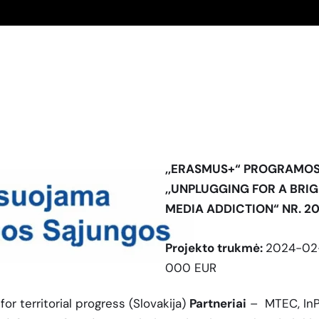
,,ERASMUS+“ PROGRAMOS
,,UNPLUGGING FOR A BRI
MEDIA ADDICTION“ NR. 
Projekto trukmė:
2024-02-
000 EUR
or territorial progress (Slovakija)
Partneriai
– MTEC, InPl