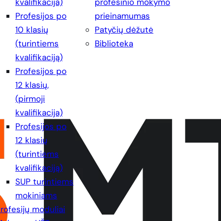
kvalifikacija)
profesinio mokymo
Profesijos po
prieinamumas
10 klasių
Patyčių dėžutė
(turintiems
Biblioteka
kvalifikaciją)
Profesijos po
12 klasių,
(pirmoji
kvalifikacija)
Profesijos po
12 klasių
(turintiems
kvalifikaciją)
SUP turintiems
mokiniams
rofesijų moduliai