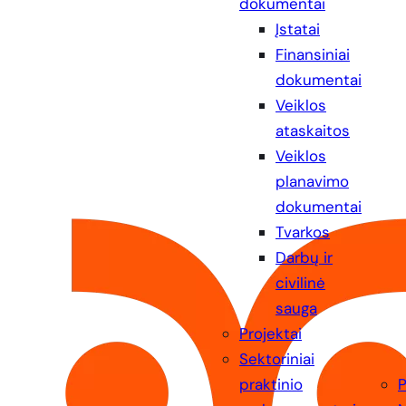
dokumentai
Įstatai
Finansiniai
dokumentai
Veiklos
ataskaitos
Veiklos
planavimo
dokumentai
Tvarkos
Darbų ir
civilinė
sauga
Projektai
Sektoriniai
praktinio
P