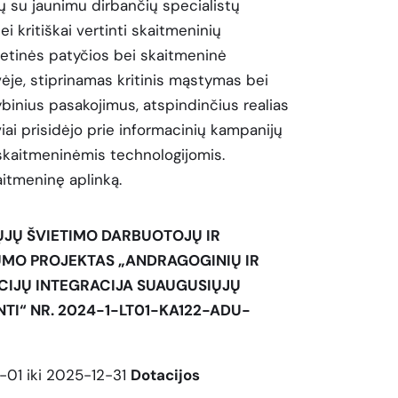
ų su jaunimu dirbančių specialistų
i kritiškai vertinti skaitmeninių
rnetinės patyčios bei skaitmeninė
ėje, stiprinamas kritinis mąstymas bei
rybinius pasakojimus, atspindinčius realias
ai prisidėjo prie informacinių kampanijų
skaitmeninėmis technologijomis.
aitmeninę aplinką.
ŲJŲ ŠVIETIMO DARBUOTOJŲ IR
MO PROJEKTAS „ANDRAGOGINIŲ IR
CIJŲ INTEGRACIJA SUAUGUSIŲJŲ
TI“ NR. 2024-1-LT01-KA122-ADU-
01 iki 2025-12-31
Dotacijos