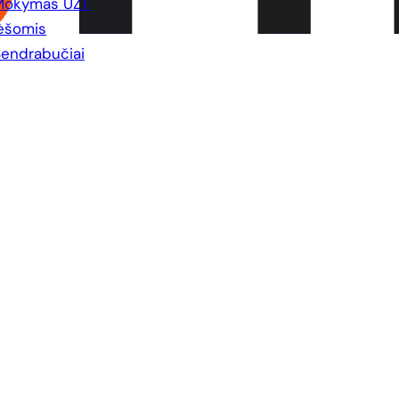
Mokymas UŽT
ėšomis
endrabučiai