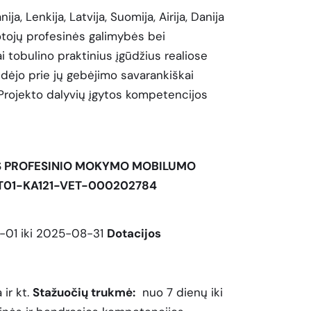
nija, Lenkija, Latvija, Suomija, Airija, Danija
tojų profesinės galimybės bei
ai tobulino praktinius įgūdžius realiose
sidėjo prie jų gebėjimo savarankiškai
. Projekto dalyvių įgytos kompetencijos
 PROFESINIO MOKYMO MOBILUMO
T01-KA121-VET-000202784
01 iki 2025-08-31
Dotacijos
 ir kt.
Stažuočių trukmė:
nuo 7 dienų iki