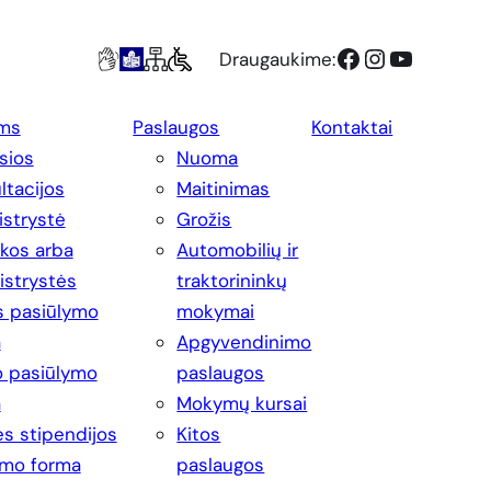
Facebook
Instagram
YouTube
Draugaukime:
ms
Paslaugos
Kontaktai
sios
Nuoma
ltacijos
Maitinimas
strystė
Grožis
ikos arba
Automobilių ir
strystės
traktorininkų
s pasiūlymo
mokymai
a
Apgyvendinimo
 pasiūlymo
paslaugos
a
Mokymų kursai
s stipendijos
Kitos
imo forma
paslaugos