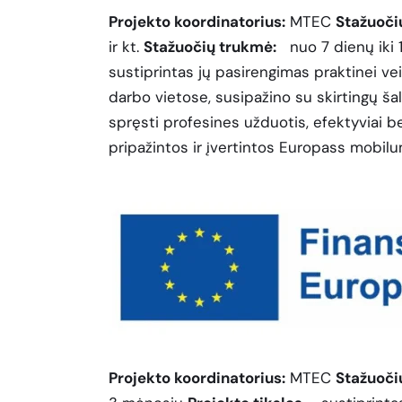
Projekto koordinatorius:
MTEC
Stažuoči
ir kt.
Stažuočių trukmė:
nuo 7 dienų iki
sustiprintas jų pasirengimas praktinei vei
darbo vietose, susipažino su skirtingų šali
spręsti profesines užduotis, efektyviai b
pripažintos ir įvertintos Europass mobi
Projekto koordinatorius:
MTEC
Stažuoči