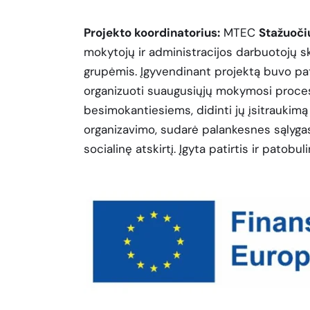
Projekto koordinatorius:
MTEC
Stažuoči
mokytojų ir administracijos darbuotojų 
grupėmis. Įgyvendinant projektą buvo pat
organizuoti suaugusiųjų mokymosi procesą.
besimokantiesiems, didinti jų įsitraukim
organizavimo, sudarė palankesnes sąlyga
socialinę atskirtį. Įgyta patirtis ir pato