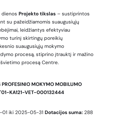
dienos
Projekto tikslas
– sustiprintos
ant su pažeidžiamomis suaugusiųjų
bėjimai, leidžiantys efektyviau
mo turinį skirtingų poreikių
biškesnio suaugusiųjų mokymo
ymo procesą, stiprino įtrauktį ir mažino
jų švietimo procesą Centre.
 PROFESINIO MOKYMO MOBILUMO
T01-KA121-VET-000132444
01 iki 2025-05-31
Dotacijos suma:
288