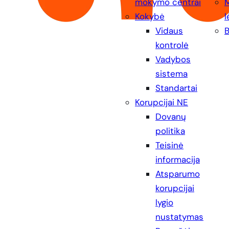
mokymo centrai
Kokybė
l
Vidaus
B
kontrolė
Vadybos
sistema
Standartai
Korupcijai NE
Dovanų
politika
Teisinė
informacija
Atsparumo
korupcijai
lygio
nustatymas