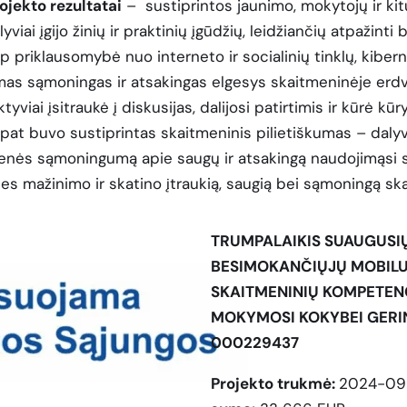
ojekto rezultatai
– sustiprintos jaunimo, mokytojų ir kit
 įgijo žinių ir praktinių įgūdžių, leidžiančių atpažinti be
p priklausomybė nuo interneto ir socialinių tinklų, kibe
as sąmoningas ir atsakingas elgesys skaitmeninėje erdv
viai įsitraukė į diskusijas, dalijosi patirtimis ir kūrė kū
at buvo sustiprintas skaitmeninis pilietiškumas – dalyvi
omenės sąmoningumą apie saugų ir atsakingą naudojimąsi 
ties mažinimo ir skatino įtraukią, saugią bei sąmoningą sk
TRUMPALAIKIS SUAUGUSI
BESIMOKANČIŲJŲ MOBILU
SKAITMENINIŲ KOMPETEN
MOKYMOSI KOKYBEI GERIN
000229437
Projekto trukmė:
2024-09-