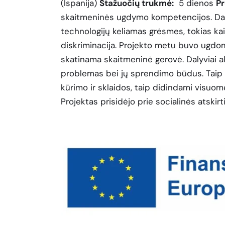
(Ispanija)
Stažuočių trukmė:
5 dienos
Pr
skaitmeninės ugdymo kompetencijos. Dalyviai
technologijų keliamas grėsmes, tokias kai
diskriminacija. Projekto metu buvo ugdom
skatinama skaitmeninė gerovė. Dalyviai akty
problemas bei jų sprendimo būdus. Taip p
kūrimo ir sklaidos, taip didindami visu
Projektas prisidėjo prie socialinės atskir