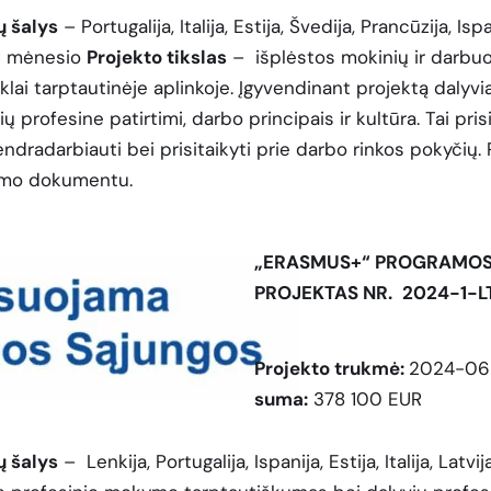
ų šalys
– Portugalija, Italija, Estija, Švedija, Prancūzija, Ispa
 1 mėnesio
Projekto tikslas
– išplėstos mokinių ir darbuo
klai tarptautinėje aplinkoje. Įgyvendinant projektą dalyvi
ų profesine patirtimi, darbo principais ir kultūra. Tai pri
endradarbiauti bei prisitaikyti prie darbo rinkos pokyčių
lumo dokumentu.
„ERASMUS+“ PROGRAMOS
PROJEKTAS NR.
2024-1-L
Projekto trukmė:
2024-06-
suma:
378 100 EUR
ų šalys
– Lenkija, Portugalija, Ispanija, Estija, Italija, Latvija