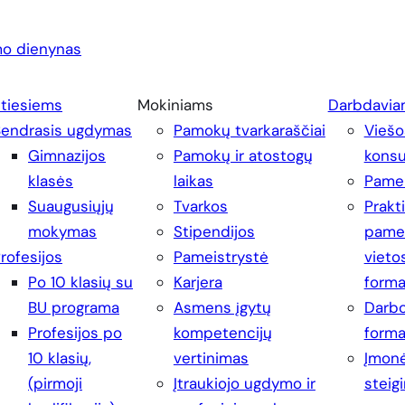
o dienynas
ntiesiems
Mokiniams
Darbdavia
Bendrasis ugdymas
Pamokų tvarkaraščiai
Viešo
Gimnazijos
Pamokų ir atostogų
konsu
klasės
laikas
Pamei
Suaugusiųjų
Tvarkos
Prakt
mokymas
Stipendijos
pamei
rofesijos
Pameistrystė
vieto
Po 10 klasių su
Karjera
form
BU programa
Asmens įgytų
Darbo
Profesijos po
kompetencijų
form
10 klasių,
vertinimas
Įmonė
(pirmoji
Įtraukiojo ugdymo ir
steig