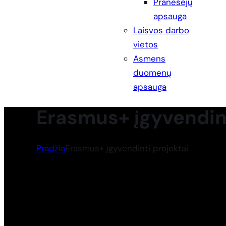
Pranešėjų
apsauga
Laisvos darbo
vietos
Asmens
duomenų
apsauga
Erasmus+ įgyvendint
Pradžia
Erasmus+ įgyvendinti projektai