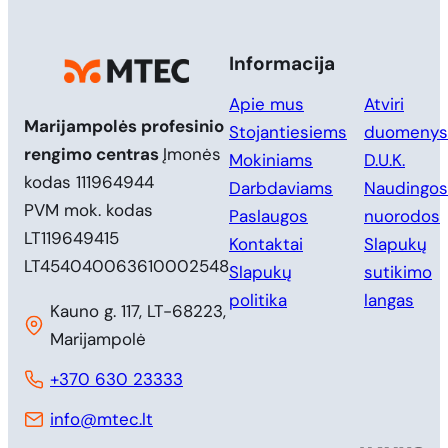
Informacija
Apie mus
Atviri
Marijampolės profesinio
Stojantiesiems
duomenys
rengimo centras
Įmonės
Mokiniams
D.U.K.
kodas 111964944
Darbdaviams
Naudingos
PVM mok. kodas
Paslaugos
nuorodos
LT119649415
Kontaktai
Slapukų
LT454040063610002548
Slapukų
sutikimo
politika
langas
Kauno g. 117, LT-68223,
Marijampolė
+370 630 23333
info@mtec.lt