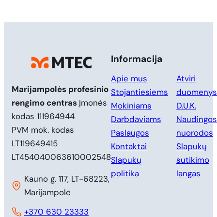
Informacija
Apie mus
Atviri
Marijampolės profesinio
Stojantiesiems
duomenys
rengimo centras
Įmonės
Mokiniams
D.U.K.
kodas 111964944
Darbdaviams
Naudingos
PVM mok. kodas
Paslaugos
nuorodos
LT119649415
Kontaktai
Slapukų
LT454040063610002548
Slapukų
sutikimo
politika
langas
Kauno g. 117, LT-68223,
Marijampolė
+370 630 23333