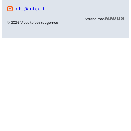
info@mtec.lt
MB 
Sprendimas:
© 2026 Visos teisės saugomos.