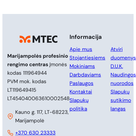
Informacija
Apie mus
Atviri
Marijampolės profesinio
Stojantiesiems
duomenys
rengimo centras
Įmonės
Mokiniams
D.U.K.
kodas 111964944
Darbdaviams
Naudingos
PVM mok. kodas
Paslaugos
nuorodos
LT119649415
Kontaktai
Slapukų
LT454040063610002548
Slapukų
sutikimo
politika
langas
Kauno g. 117, LT-68223,
Marijampolė
+370 630 23333