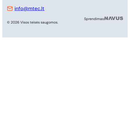
info@mtec.lt
MB 
Sprendimas:
© 2026 Visos teisės saugomos.