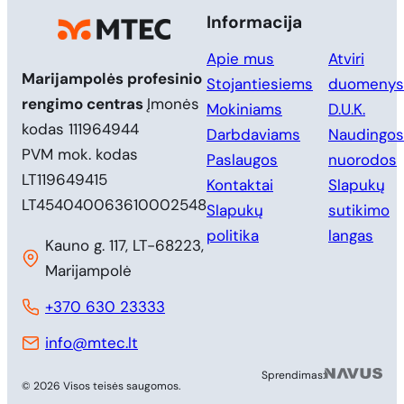
Informacija
Apie mus
Atviri
Marijampolės profesinio
Stojantiesiems
duomenys
rengimo centras
Įmonės
Mokiniams
D.U.K.
kodas 111964944
Darbdaviams
Naudingos
PVM mok. kodas
Paslaugos
nuorodos
LT119649415
Kontaktai
Slapukų
LT454040063610002548
Slapukų
sutikimo
politika
langas
Kauno g. 117, LT-68223,
Marijampolė
+370 630 23333
info@mtec.lt
MB 
Sprendimas:
© 2026 Visos teisės saugomos.