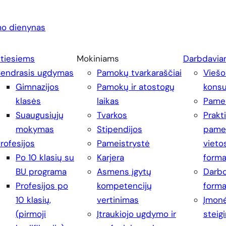
o dienynas
ntiesiems
Mokiniams
Darbdavia
Bendrasis ugdymas
Pamokų tvarkaraščiai
Viešo
Gimnazijos
Pamokų ir atostogų
konsu
klasės
laikas
Pamei
Suaugusiųjų
Tvarkos
Prakt
mokymas
Stipendijos
pamei
rofesijos
Pameistrystė
vieto
Po 10 klasių su
Karjera
form
BU programa
Asmens įgytų
Darbo
Profesijos po
kompetencijų
form
10 klasių,
vertinimas
Įmonė
(pirmoji
Įtraukiojo ugdymo ir
steig