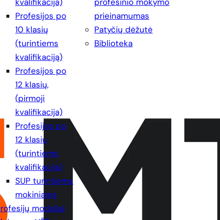
kvalifikacija)
profesinio mokymo
Profesijos po
prieinamumas
10 klasių
Patyčių dėžutė
(turintiems
Biblioteka
kvalifikaciją)
Profesijos po
12 klasių,
(pirmoji
kvalifikacija)
Profesijos po
12 klasių
(turintiems
kvalifikaciją)
SUP turintiems
mokiniams
rofesijų moduliai