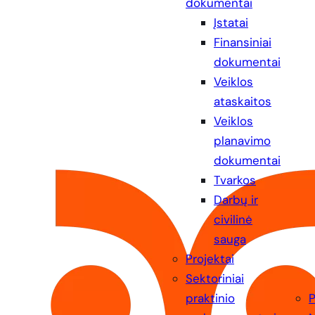
dokumentai
Įstatai
Finansiniai
dokumentai
Veiklos
ataskaitos
Veiklos
planavimo
dokumentai
Tvarkos
Darbų ir
civilinė
sauga
Projektai
Sektoriniai
praktinio
P