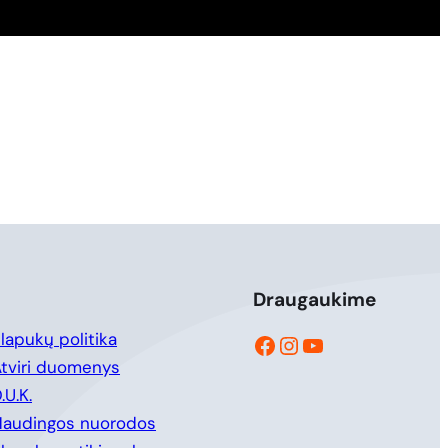
Draugaukime
Facebook
Instagram
YouTube
lapukų politika
tviri duomenys
.U.K.
Naudingos nuorodos