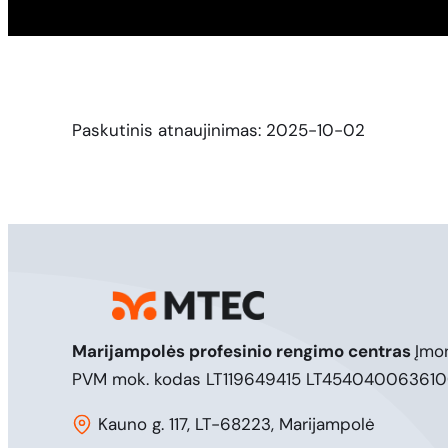
Paskutinis atnaujinimas: 2025-10-02
Marijampolės profesinio rengimo centras
Įmo
PVM mok. kodas LT119649415 LT45404006361
Kauno g. 117, LT-68223, Marijampolė