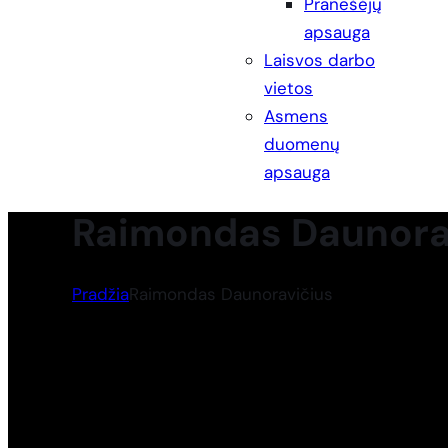
Pranešėjų
apsauga
Laisvos darbo
vietos
Asmens
duomenų
apsauga
Raimondas Daunora
Pradžia
Raimondas Daunoravičius