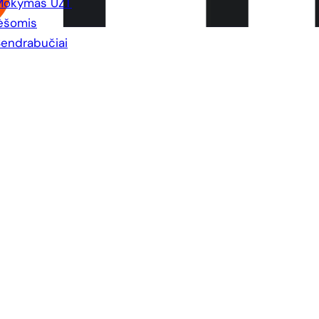
Mokymas UŽT
ėšomis
endrabučiai