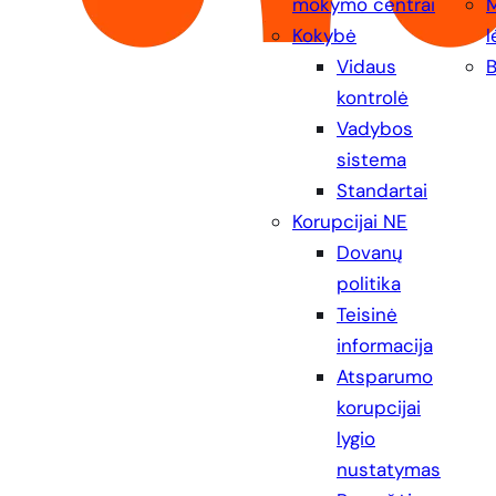
mokymo centrai
Kokybė
l
Vidaus
B
kontrolė
Vadybos
sistema
Standartai
Korupcijai NE
Dovanų
politika
Teisinė
informacija
Atsparumo
korupcijai
lygio
nustatymas