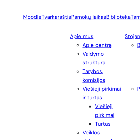
Eiti
prie
Moodle
Tvarkaraštis
Pamokų laikas
Biblioteka
Tam
turinio
Apie mus
Stoja
Apie centrą
Valdymo
struktūra
Tarybos,
komisijos
Viešieji pirkimai
P
ir turtas
Viešieji
pirkimai
Turtas
Veiklos