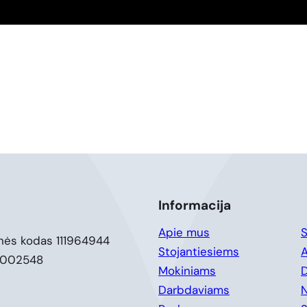
Informacija
Apie mus
S
nės kodas 111964944
Stojantiesiems
A
0002548
Mokiniams
D
Darbdaviams