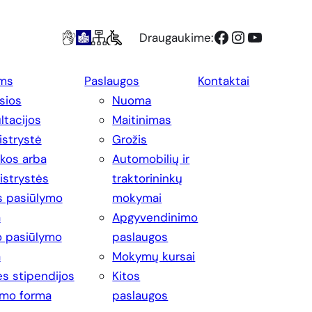
Facebook
Instagram
YouTube
Draugaukime:
ms
Paslaugos
Kontaktai
sios
Nuoma
ltacijos
Maitinimas
strystė
Grožis
ikos arba
Automobilių ir
strystės
traktorininkų
s pasiūlymo
mokymai
a
Apgyvendinimo
 pasiūlymo
paslaugos
a
Mokymų kursai
s stipendijos
Kitos
imo forma
paslaugos