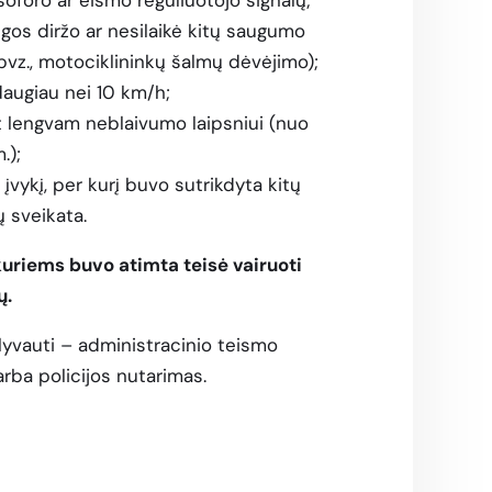
gos diržo ar nesilaikė kitų saugumo
pvz., motociklininkų šalmų dėvėjimo);
 daugiau nei 10 km/h;
t lengvam neblaivumo laipsniui (nuo
.);
įvykį, per kurį buvo sutrikdyta kitų
 sveikata.
kuriems buvo atimta teisė vairuoti
ų.
lyvauti – administracinio teismo
rba policijos nutarimas.