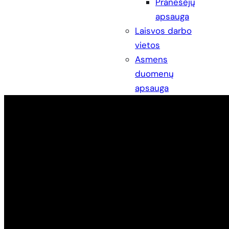
Pranešėjų
apsauga
Laisvos darbo
vietos
Asmens
duomenų
apsauga