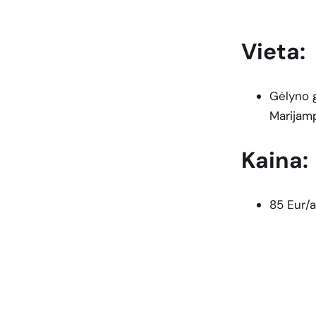
Vieta:
Gėlyno g
Marijam
Kaina:
85 Eur/