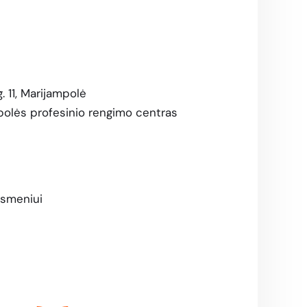
. 11, Marijampolė
polės profesinio rengimo centras
asmeniui