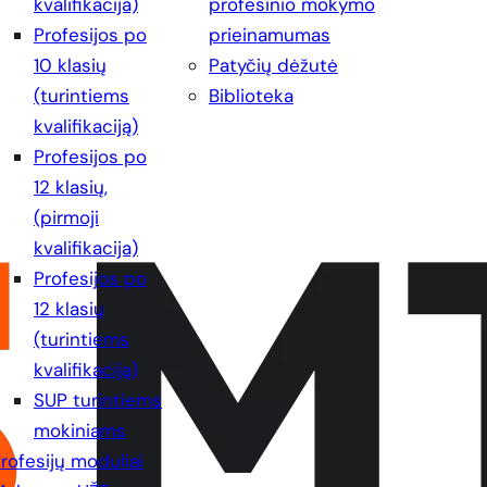
kvalifikacija)
profesinio mokymo
Profesijos po
prieinamumas
10 klasių
Patyčių dėžutė
(turintiems
Biblioteka
kvalifikaciją)
Profesijos po
12 klasių,
(pirmoji
kvalifikacija)
Profesijos po
12 klasių
(turintiems
kvalifikaciją)
SUP turintiems
mokiniams
rofesijų moduliai