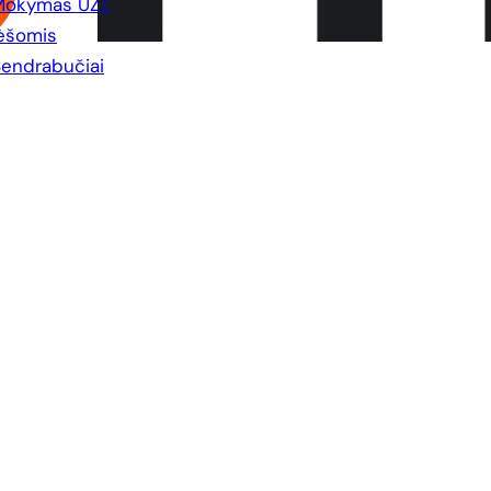
Mokymas UŽT
ėšomis
endrabučiai