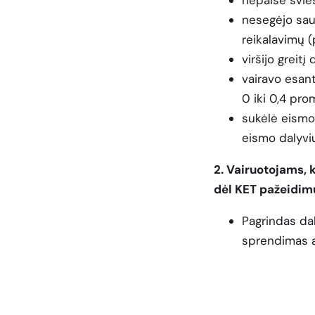
nesegėjo sau
reikalavimų (
viršijo greitį
vairavo esan
0 iki 0,4 prom
sukėlė eismo 
eismo dalyvių
2. Vairuotojams, 
dėl KET pažeidim
Pagrindas da
sprendimas a