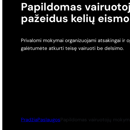
Papildomas vairuot
pažeidus kelių eismo
Privalomi mokymai organizuojami atsakingai ir o
galėtumėte atkurti teisę vairuoti be delsimo.
Pradžia
Paslaugos
Papildomas vairuotojų mokyma