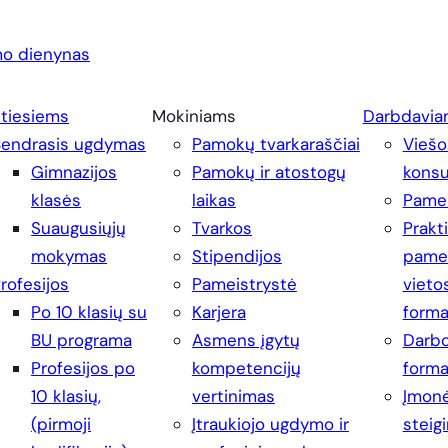
o dienynas
ntiesiems
Mokiniams
Darbdavia
Bendrasis ugdymas
Pamokų tvarkaraščiai
Viešo
Gimnazijos
Pamokų ir atostogų
konsu
klasės
laikas
Pamei
Suaugusiųjų
Tvarkos
Prakt
mokymas
Stipendijos
pamei
rofesijos
Pameistrystė
vieto
Po 10 klasių su
Karjera
form
BU programa
Asmens įgytų
Darbo
Profesijos po
kompetencijų
form
10 klasių,
vertinimas
Įmonė
(pirmoji
Įtraukiojo ugdymo ir
steig