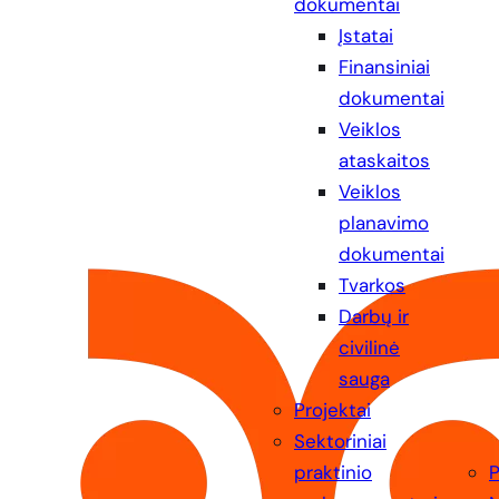
dokumentai
Įstatai
Finansiniai
dokumentai
Veiklos
ataskaitos
Veiklos
planavimo
dokumentai
Tvarkos
Darbų ir
civilinė
sauga
Projektai
Sektoriniai
praktinio
P