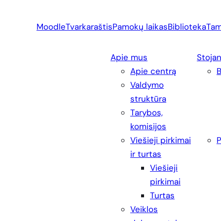
Eiti
prie
Moodle
Tvarkaraštis
Pamokų laikas
Biblioteka
Tam
turinio
Apie mus
Stoja
Apie centrą
Valdymo
struktūra
Tarybos,
komisijos
Viešieji pirkimai
P
ir turtas
Viešieji
pirkimai
Turtas
Veiklos