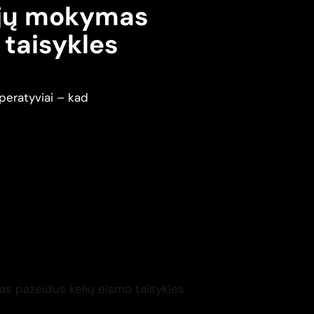
ojų mokymas
 taisykles
peratyviai – kad
s pažeidus kelių eismo taisykles