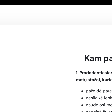
Kam pa
1. Pradedantiesi
metų stažo), kuri
pažeidė pare
nesilaikė len
naudojosi mob
nepaisė švies