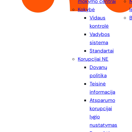
mokymo centrai
Kokybė
l
Vidaus
B
kontrolė
Vadybos
sistema
Standartai
Korupcijai NE
Dovanų
politika
Teisinė
informacija
Atsparumo
korupcijai
lygio
nustatymas