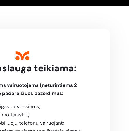
slauga teikiama:
ems vairuotojams (neturintiems 2
e padarė šiuos pažeidimus:
igas pėstiesiems;
kimo taisyklių;
iliuoju telefonu vairuojant;
oforo ar eismo reguliuotojo signalų;