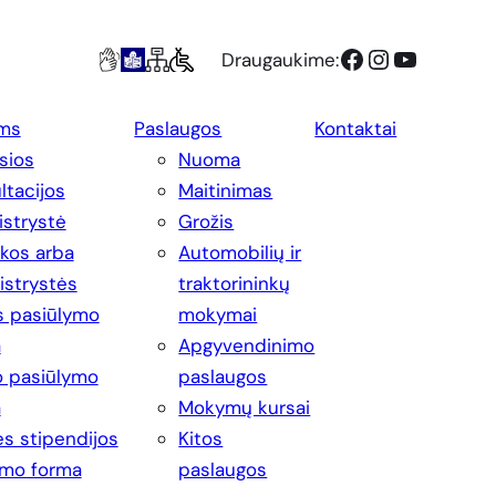
Facebook
Instagram
YouTube
Draugaukime:
ms
Paslaugos
Kontaktai
sios
Nuoma
ltacijos
Maitinimas
strystė
Grožis
ikos arba
Automobilių ir
strystės
traktorininkų
s pasiūlymo
mokymai
a
Apgyvendinimo
 pasiūlymo
paslaugos
a
Mokymų kursai
s stipendijos
Kitos
imo forma
paslaugos