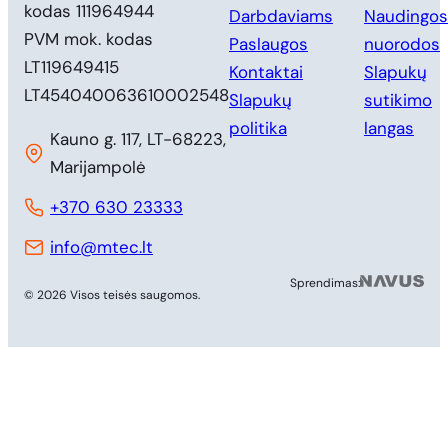
kodas 111964944
Darbdaviams
Naudingos
PVM mok. kodas
Paslaugos
nuorodos
LT119649415
Kontaktai
Slapukų
LT454040063610002548
Slapukų
sutikimo
politika
langas
Kauno g. 117, LT-68223,
Marijampolė
+370 630 23333
info@mtec.lt
MB 
Sprendimas:
© 2026 Visos teisės saugomos.