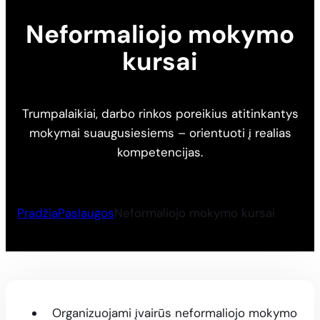
Neformaliojo mokymo
kursai
Trumpalaikiai, darbo rinkos poreikius atitinkantys
mokymai suaugusiesiems – orientuoti į realias
kompetencijas.
Pradžia
Paslaugos
Neformaliojo mokymo kursai
Organizuojami įvairūs neformaliojo mokymo