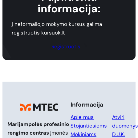
informacija:
Į neformaliojo mokymo kursus galima
registruotis kursuok.lt
Registruotis
Informacija
Apie mus
Atviri
Marijampolės profesinio
Stojantiesiems
duomenys
rengimo centras
Įmonės
Mokiniams
D.U.K.