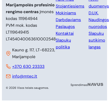
Marijampolės profesinio
Stojantiesiems
duomenys
rengimo centras
Įmonės
Mokiniams
D.U.K.
kodas 111964944
Darbdaviams
Naudingos
PVM mok. kodas
Paslaugos
nuorodos
LT119649415
Kontaktai
Slapukų
LT454040063610002548
Slapukų
sutikimo
politika
langas
Kauno g. 117, LT-68223,
Marijampolė
+370 630 23333
info@mtec.lt
MB 
Sprendimas:
© 2026 Visos teisės saugomos.