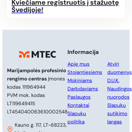
Kviečiame registruotis į stažuotę
Švedijoje!
Informacija
Apie mus
Atviri
Marijampolės profesinio
Stojantiesiems
duomenys
rengimo centras
Įmonės
Mokiniams
D.U.K.
kodas 111964944
Darbdaviams
Naudingos
PVM mok. kodas
Paslaugos
nuorodos
LT119649415
Kontaktai
Slapukų
LT454040063610002548
Slapukų
sutikimo
politika
langas
Kauno g. 117, LT-68223,