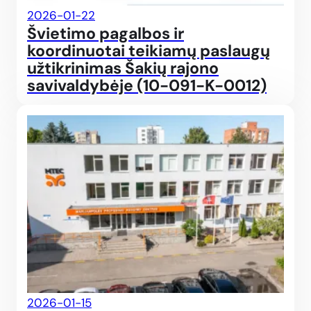
2026-01-22
Švietimo pagalbos ir
koordinuotai teikiamų paslaugų
užtikrinimas Šakių rajono
savivaldybėje (10-091-K-0012)
Įgyv
2026-01-15