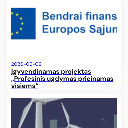
2026-06-09
Įgyvendinamas projektas
„Profesinis ugdymas prieinamas
visiems“
JP p