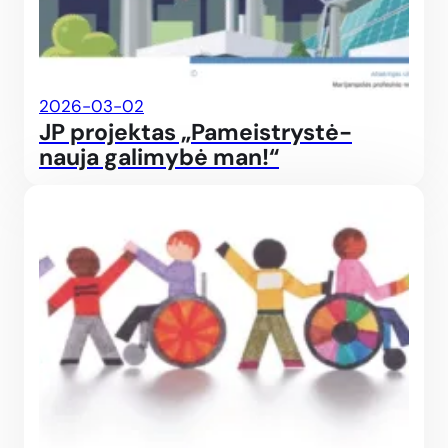
2026-03-02
JP projektas „Pameistrystė-
nauja galimybė man!“
Švie