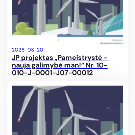
2026-03-20
JP projektas „Pameistrystė -
nauja galimybė man!“ Nr. 10-
010-J-0001-J07-00012
JP p