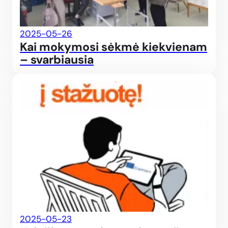
2025-05-26
Kai mokymosi sėkmė kiekvienam
– svarbiausia
Kvieč
2025-05-23