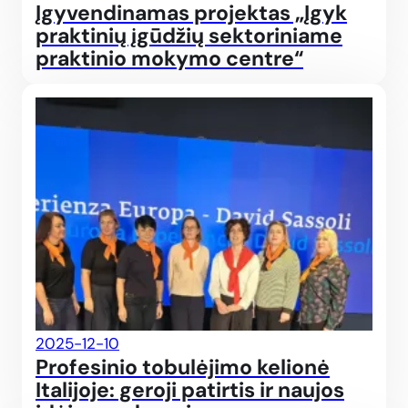
Įgyvendinamas projektas „Įgyk
praktinių įgūdžių sektoriniame
praktinio mokymo centre“
Profe
2025-12-10
Profesinio tobulėjimo kelionė
Italijoje: geroji patirtis ir naujos