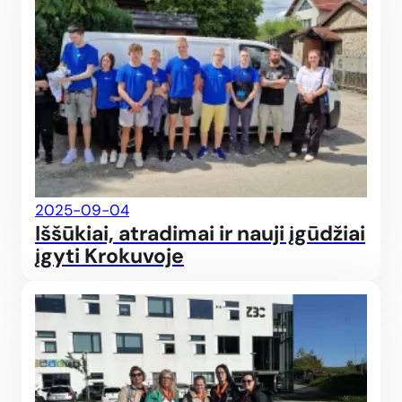
2025-09-04
Iššūkiai, atradimai ir nauji įgūdžiai
įgyti Krokuvoje
Tobu